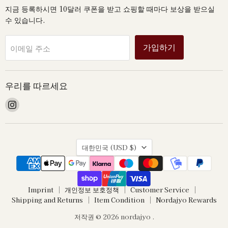
지금 등록하시면 10달러 쿠폰을 받고 쇼핑할 때마다 보상을 받으실
수 있습니다.
가입하기
이메일 주소
우리를 따르세요
Instagram
에
서
저
국
희
대한민국
(USD $)
가
를
찾
아
Imprint
개인정보 보호정책
Customer Service
보
Shipping and Returns
Item Condition
Nordajyo Rewards
세
요
저작권 © 2026 nordajyo .