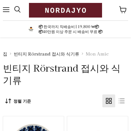
메
장
뉴
바
구
📦
한국까지 직배송비 | 19,800 ₩
📦
니
📦
40만원 이상 주문 시 배송비 무료
📦
보
기
집
빈티지 Rörstrand 접시와 식기류
Mon Amie
빈티지 Rörstrand 접시와 식
기류
정렬 기준