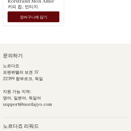
Rörstrand Mon Amie
격
가
커피 컵, 빈티지
격
장바구니에 담기
문의하기
노르다죠
포펜뷔텔러 보겐 37
22399 함부르크, 독일
지원 가능 지역:
영어, 일본어, 독일어
support@nordajyo.com
노르다죠 리워드