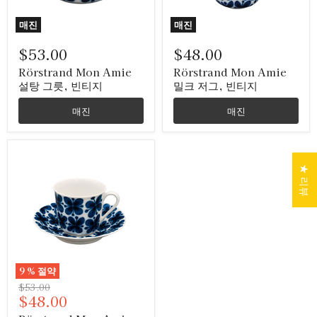
매진
매진
$53.00
$48.00
Rörstrand Mon Amie
Rörstrand Mon Amie
설탕 그릇, 빈티지
밀크 저그, 빈티지
매진
매진
★ 리뷰
9
% 절약
원
$53.00
현
$48.00
래
가
재