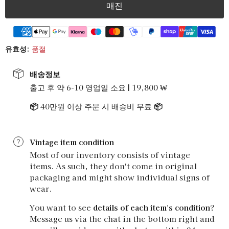
매진
유효성:
품절
배송정보
출고 후 약 6-10 영업일 소요 | 19,800 ₩
📦
40만원 이상 주문 시 배송비 무료
📦
Vintage item condition
Most of our inventory consists of vintage
items. As such, they don't come in original
packaging and might show individual signs of
wear.
You want to see
details of each item's condition
?
Message us via the chat in the bottom right and