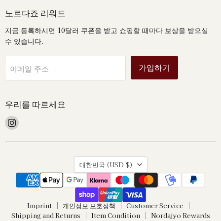
노르다죠 리워드
지금 등록하시면 10달러 쿠폰을 받고 쇼핑할 때마다 보상을 받으실
수 있습니다.
가입하기
이메일 주소
우리를 따르세요
Instagram
에
서
저
국
희
대한민국
(USD $)
가
를
찾
아
Imprint
개인정보 보호정책
Customer Service
보
Shipping and Returns
Item Condition
Nordajyo Rewards
세