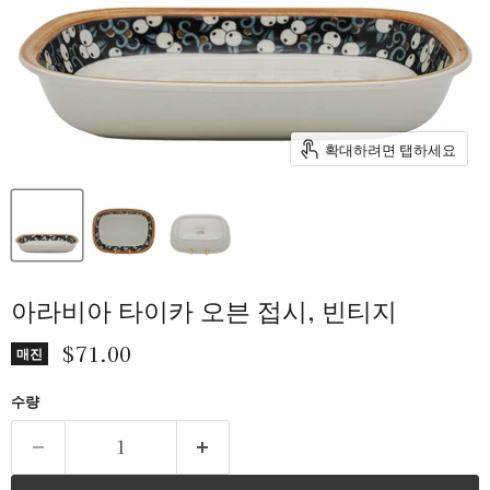
확대하려면 탭하세요
아라비아 타이카 오븐 접시, 빈티지
현재 가격
$71.00
매진
수량