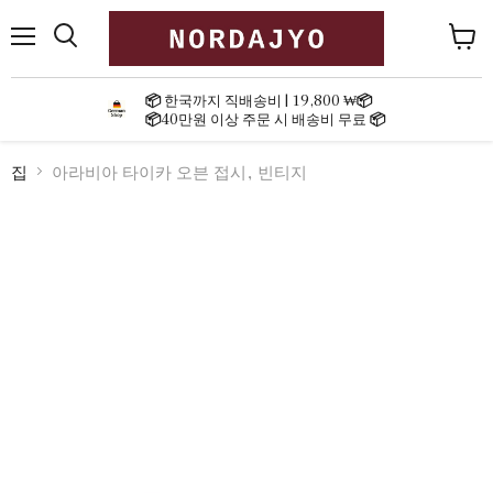
메
장
뉴
바
구
📦
한국까지 직배송비 | 19,800 ₩
📦
니
📦
40만원 이상 주문 시 배송비 무료
📦
보
기
집
아라비아 타이카 오븐 접시, 빈티지