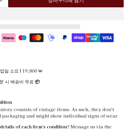
업일 소요 | 19,800 ₩
주문 시 배송비 무료
📦
dition
ntory consists of vintage items. As such, they don't
l packaging and might show individual signs of wear.
details of each item's condition
? Message us via the