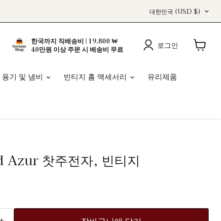
국
대한민국
(USD $)
가
한국까지 직배송비 | 19.800 ₩
로그인
40만원 이상 주문 시 배송비 무료
장
바
구
 용기 및 냄비
빈티지 홈 액세서리
유리제품
니
보
기
ard Azur 찻주전자, 빈티지
장바구니에 담기